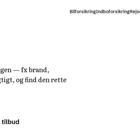
Bilforsikring
Indboforsikring
Rejs
ngen — fx brand,
igt, og find den rette
 tilbud